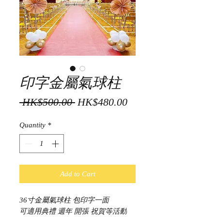
印字金屬氣球柱
Regular
Sale
 HK$500.00 
HK$480.00
Price
Price
Quantity
*
Add to Cart
36寸金屬氣球柱 包印字一面
可適用典禮 週年 開張 祝賀等活動