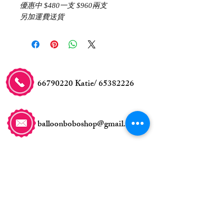
優惠中 $480一支 $960兩支
另加運費送貨
66790220
Katie/
65382226
balloonboboshop@gmail.com
交收事宜
自取地點:
新蒲崗五芳街8號利嘉工業