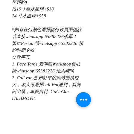
早預約)
改19寸￼水晶球+$38
24 寸水晶球+$58
*如有任何顏色選擇請付款頁面備註
或直接whatsapp 65382226落單！
繁忙Period 請whatsapp 65382226 預
約時間交收
交收事宜 ​
1. Face Tarde 新蒲崗Workshop自取
請whatsapp 65382226 預約時間 ​
2. Call van送 如訂單的氣球體積較
大，客人可選擇call Van送到，新蒲
崗出發，車費自付 -GoGoVan -
LALAMOVE