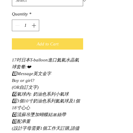
Quantity
*
Add to Cart
17吋日本T-balloon進口氦氣水晶氣
球套餐:❤️
1️⃣Message英文金字
Boy or girl?
(OR自訂文字)
2️⃣氣球內: 奶油色系列小氣球
3️⃣3個10寸奶油色系列氦氣球及1個
18寸心心
4️⃣流蘇吊墜加蝴蝶結🎀絲帶
5️⃣配𠄘重
(設計字母需要1個工作天訂購,請儘