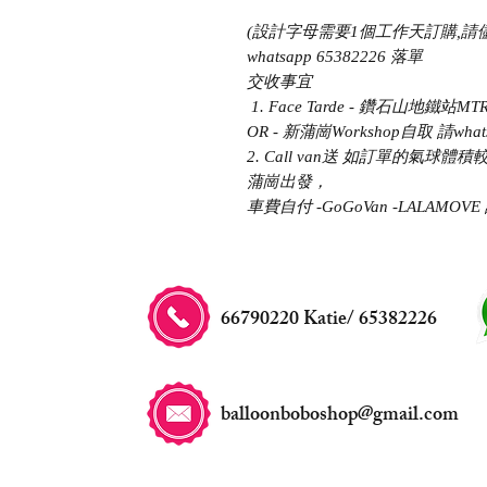
(設計字母需要1個工作天訂購,請
whatsapp 65382226 落單
交收事宜
​ 1. Face Tarde - 鑽石山
OR - 新蒲崗Workshop自取 請whatsa
2. Call van送 如訂單的氣球體
蒲崗出發，
車費自付 -GoGoVan -LALAM
66790220 Katie/ 65382226
balloonboboshop@gmail.com