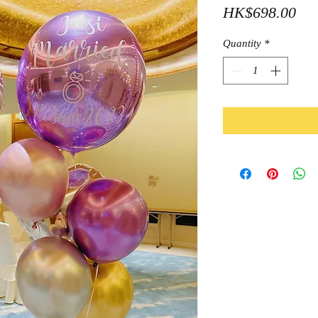
Pri
HK$698.00
Quantity
*