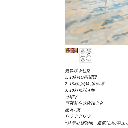
氦氣球束包括
1. 19吋4D圓鋁膜
2. 18吋心形鋁膜氣球
3. 10吋氣球 4個
可印字
可選紫色或玫瑰金色
圖為2束
🎈🎈🎈🎈🎈🎈
*注意取貨時間，氦氣球為8至10