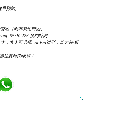
儘早預約)
地鐵站MTR交收（限非繁忙時段）
pp 65382226 預約時間 ​ ​
積較大，客人可選擇call Van送到，黃大仙/新
OVE 請注意時間取貨！