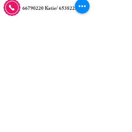
66790220
Katie/
65382226
balloonboboshop@gmail.com
交收事宜
自取地點:
新蒲崗五芳街8號利嘉工業
大廈5樓23室
(鑽石山站A2行5分鐘)
代call van/步兵送貨