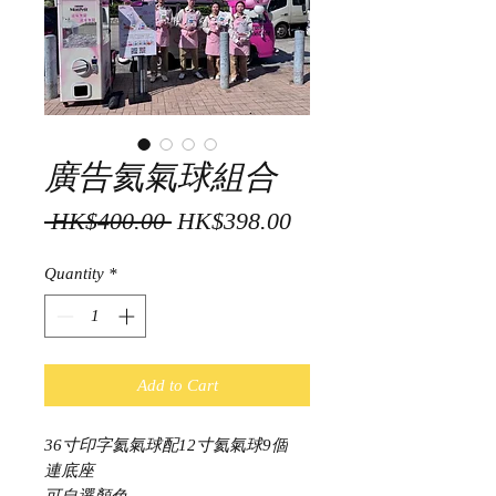
廣告氦氣球組合
Regular
Sale
 HK$400.00 
HK$398.00
Price
Price
Quantity
*
Add to Cart
36寸印字氦氣球配12寸氦氣球9個
連底座
可自選顏色