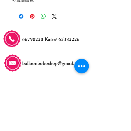
66790220
Katie/
65382226
balloonboboshop@gmail.com
交收事宜
自取地點:
新蒲崗五芳街8號利嘉工業
大廈5樓23室
(鑽石山站A2行5分鐘)