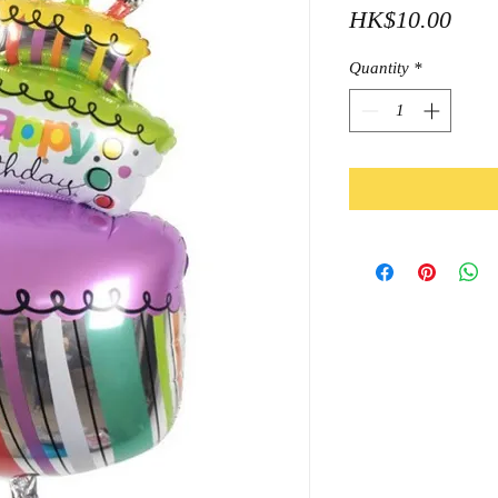
Pric
HK$10.00
Quantity
*