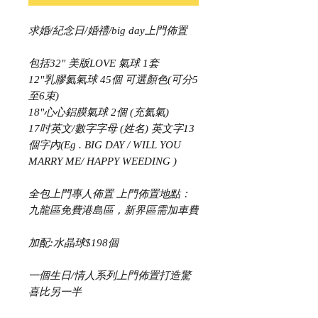
求婚/紀念日/婚禮/big day上門佈置
包括32" 美版LOVE 氣球 1套
12"乳膠氦氣球 45個 可選顏色(可分5
至6束)
18"心心鋁膜氣球 2個 (充氦氣)
17吋英文/數字字母 (姓名) 英文字13
個字內(Eg . BIG DAY / WILL YOU
MARRY ME/ HAPPY WEEDING )
全包上門專人佈置 上門佈置地點：
九龍區免費港島區，新界區需加車費
加配:水晶球$198個
一個生日/情人系列上門佈置打造驚
喜比另一半