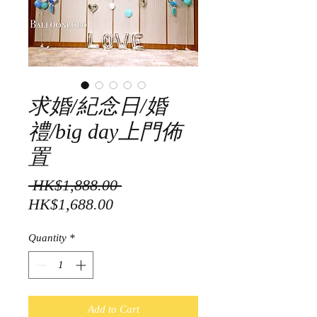
求婚/紀念日/婚
禮/big day上門佈
置
Regular
 HK$1,888.00 
Sale
Price
HK$1,688.00
Price
Quantity
*
Add to Cart