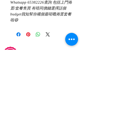
Whatsapp 65382226查詢 包括上門佈
置/套餐售買 有唔同價錢選擇話個
budget我知幫你襯個最啱嘅佈置套餐
啦😄
66790220
Katie/
65382226
balloonboboshop@gmail.com
交收事宜
自取地點: