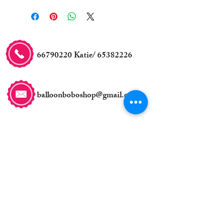
66790220
Katie/
65382226
balloonboboshop@gmail.com
交收事宜
自取地點:
新蒲崗五芳街8號利嘉工業
大廈5樓23室
(鑽石山站A2行5分鐘)