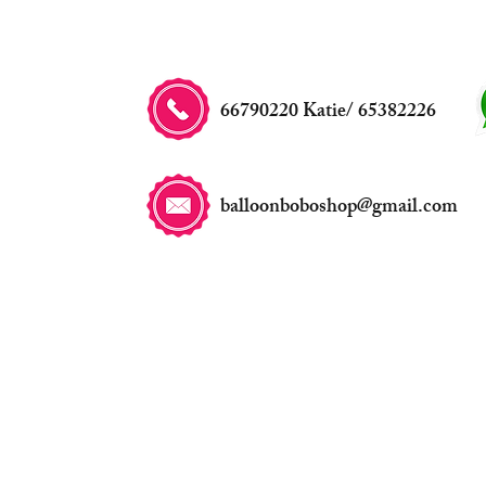
66790220 Katie/ 65382226
balloonboboshop@gmail.com