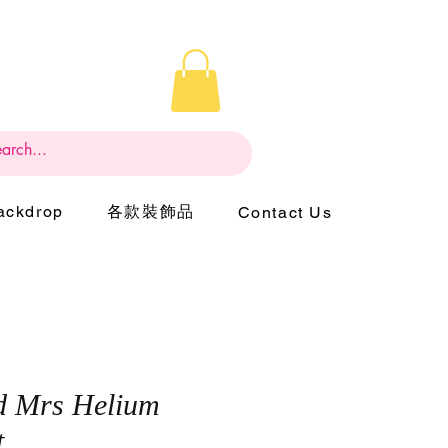
ckdrop
各款裝飾品
Contact Us
d Mrs Helium
t