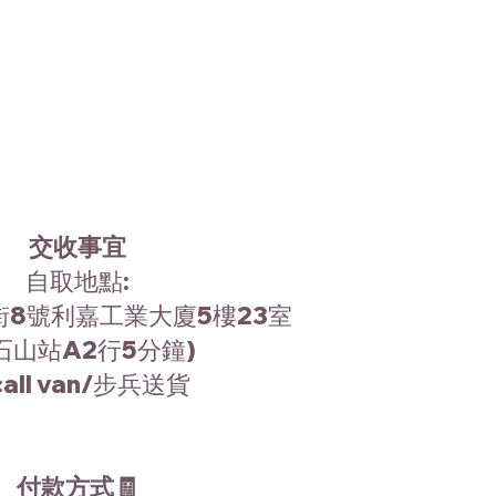
交收事宜
自取地點:
8號利嘉工業大廈5樓23室
石山站A2行5分鐘)
all van/步兵送貨
付款方式🧾