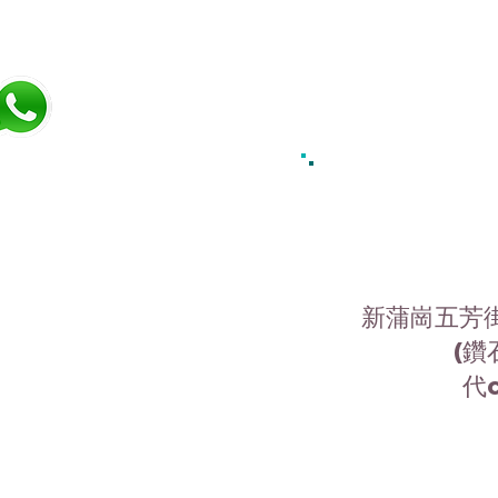
新蒲崗五芳街
(鑽
代c