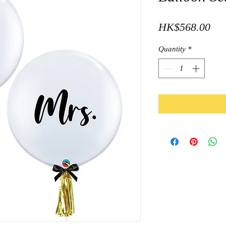
Pri
HK$568.00
Quantity
*