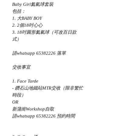
Baby Girl氦氣球套裝
包括：
1. 大BABY BOY
2. 2個18吋心心
3. 18吋圓形氦氣球（可改百日款
式）
請whatsapp 65382226 落單
交收事宜
1. Face Tarde
- 鑽石山地鐵站MTR交收（限非繁忙
時段）
OR
新蒲崗Workshop自取
請whatsapp 65382226 預約時間