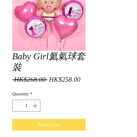
Baby Girl氦氣球套
裝
Regular
Sale
 HK$268.00 
HK$258.00
Price
Price
Quantity
*
Add to Cart