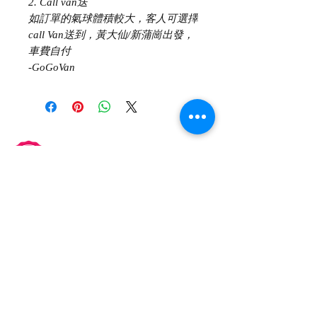
2. Call van送
如訂單的氣球體積較大，客人可選擇
call Van送到，黃大仙/新蒲崗出發，
車費自付
-GoGoVan
66790220
Katie/
65382226
balloonboboshop@gmail.com
交收事宜
自取地點: