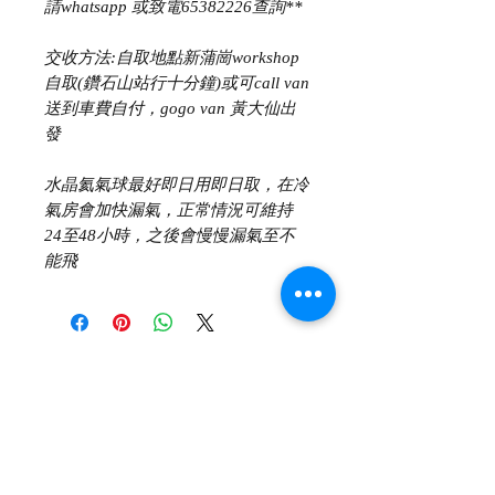
請whatsapp 或致電65382226查詢**
交收方法:自取地點新蒲崗workshop
自取(鑽石山站行十分鐘)或可call van
送到車費自付，gogo van 黃大仙出
發
水晶氦氣球最好即日用即日取，在冷
氣房會加快漏氣，正常情況可維持
24至48小時，之後會慢慢漏氣至不
能飛
66790220
Katie/
65382226