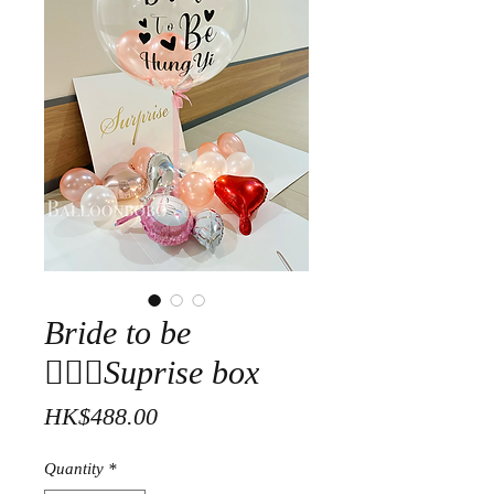
Bride to be
👰🏻‍♀️Suprise box
Price
HK$488.00
Quantity
*