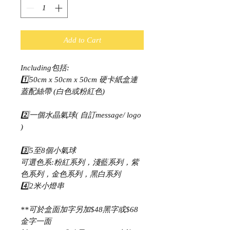
Add to Cart
Including包括:
1️⃣50cm x 50cm x 50cm 硬卡紙盒連
蓋配絲帶 (白色或粉紅色)
2️⃣一個水晶氣球( 自訂message/ logo
)
3️⃣5至8個小氣球
可選色系:粉紅系列，淺藍系列，紫
色系列，金色系列，黑白系列
4️⃣2米小燈串
**可於盒面加字另加$48黑字或$68
金字一面