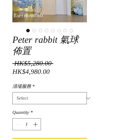
Peter rabbit 氣球
佈置
Regular
 HK$5,280.00 
Sale
Price
HK$4,980.00
Price
清場服務
*
Quantity
*